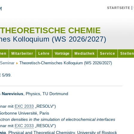
|
STARTSEITE
 THEORETISCHE CHEMIE
hes Kolloquium (WS 2026/2027)
onen
Mitarbeiter
Lehre
Vorträge
Mediathek
Service
Stellen
Seminar
Theoretisch-Chemisches Kolloquium (WS 2026/2027)
 5/99.
 Narevicius
, Physics, TU Dortmund
nar mit
EXC 2033
„RESOLV“)
Sorbonne Université, Paris
tron densities in the simulation of electrochemical interfaces
nar mit
EXC 2033
„RESOLV“)
wig
, Physical and Theoretical Chemistry, University of Rostock