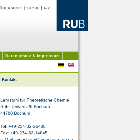
|
|
ÜBERSICHT
SUCHE
A-Z
Datenschutz & Impressum
Kontakt
Lehrstuhl für Theoretische Chemie
Ruhr-Universität Bochum
44780 Bochum
Tel:
+49-234-32-26485
Fax: +49-234-32-14045
E-Mail:
theochem@theochem.rub.de