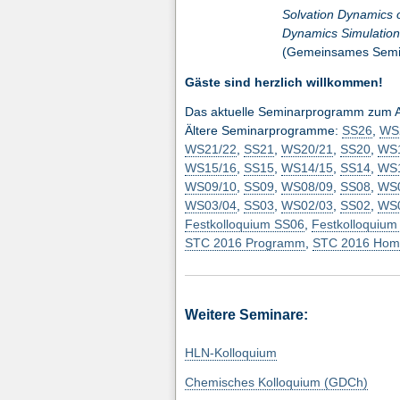
Solvation Dynamics o
Dynamics Simulatio
(Gemeinsames Semi
Gäste sind herzlich willkommen!
Das aktuelle Seminarprogramm zum 
Ältere Seminarprogramme:
SS26
,
WS
WS21/22
,
SS21
,
WS20/21
,
SS20
,
WS1
WS15/16
,
SS15
,
WS14/15
,
SS14
,
WS1
WS09/10
,
SS09
,
WS08/09
,
SS08
,
WS0
WS03/04
,
SS03
,
WS02/03
,
SS02
,
WS0
Festkolloquium SS06
,
Festkolloquiu
STC 2016 Programm
,
STC 2016 Hom
Weitere Seminare:
HLN-Kolloquium
Chemisches Kolloquium (GDCh)