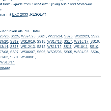
f Ionic Liquids from Fast-Field Cycling NMR and Molecular
ns
nar mit
EXC 2033
„RESOLV“)
Ausdrucken als
PDF
Datei.
25/26
,
SS25
,
WS24/25
,
SS24
,
WS23/24
,
SS23
,
WS22/23
,
SS22
,
9/20
,
SS19
,
WS18/19
,
SS18
,
WS17/18
,
SS17
,
WS16/17
,
SS16
,
3/14
,
SS13
,
WS12/13
,
SS12
,
WS11/12
,
SS11
,
WS10/11
,
SS10
,
7/08
,
SS07
,
WS06/07
,
SS06
,
WS05/06
,
SS05
,
WS04/05
,
SS04
,
1/02
,
SS01
,
WS00/01,
m WS13/14
epage